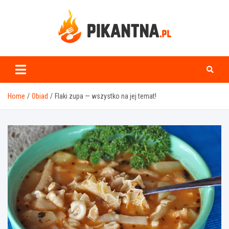
Skip
to
content
www.pikantna.pl
Home
Obiad
Flaki zupa — wszystko na jej temat!