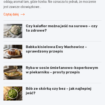
oddają aromat tam, gdzie trzeba. Nie oznacza to jednak, że moczenie
jest zawsze obowiązkowe…
Czytaj dalej
Czy kalafior można jeść na surowo – czy
to zdrowe?
Babka kisielowa Ewy Wachowicz –
sprawdzony przepis
Ryba w sosie śmietanowo-koperkowym
w piekarniku – prosty przepis
Bób ze skórką czy bez – jak najlepiej
jeść?
M
T
a
o