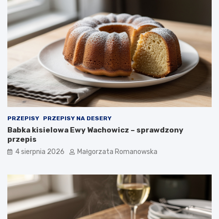
o
b
i
a
d
PRZEPISY
PRZEPISY NA DESERY
Babka kisielowa Ewy Wachowicz – sprawdzony
przepis
4 sierpnia 2026
Małgorzata Romanowska