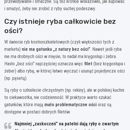
przewidywalne i smaczne. Są też krótkie wskazówki, jak kupować
i smażyć, żeby nie zrobić z ryby suchej podeszwy.
Czy istnieje ryba całkowicie bez
ości?
W świecie ryb kostnoszkieletowych (czyli większości tych z
marketu)
nie ma gatunku „z natury bez ości”
. Nawet jeśli ryba
nie ma drobnych ości w mięsie, to nadal ma kręgosłup i żebra.
Hasło „bez ości” najczęściej oznacza więc
filet
(bez kręgosłupa i
żeber) albo rybę, w której łatwo wyczuć i usunąć pojedyncze ości
(np. pęsetą).
Są ryby o szkielecie chrzęstnym (np. rekiny), ale w polskiej kuchni
to ciekawostka, nie codzienność. W praktyce warto szukać
gatunków, które mają
mało problematyczne ości
oraz są
dostępne w postaci dobrych filetów.
Najmniej „zaskoczeń” na patelni dają ryby o zwartym