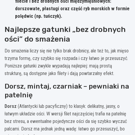
filecie i bez drobnych ości międzymięśniowych:
dorszowate, płastugi oraz część ryb morskich w formie
polędwic (np. tuńczyk).
Najlepsze gatunki „bez drobnych
ości” do smażenia
Do smażenia liczy się nie tylko brak drobnicy, ale też to, jak mięso
trzyma formę, czy szybko się rozpada i czy łatwo je przesuszyć.
Poniższe gatunki zwykle wypadają najlepiej: mają prostą
strukturę, są dostępne jako filety i dają powtarzalny efekt.
Dorsz, mintaj, czarniak – pewniaki na
patelnię
Dorsz
(Atlantycki lub pacyficzny) to klasyk: delikatny, jasny, o
łatwym układzie ości. W wersji filet najczęściej trafia na patelnię
bez stresu, a ewentualne pojedyncze ości da się szybko wyczuć
palcami. Dorsz ma jednak jedną wadę: łatwo go przesuszyć, bo