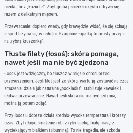
cienko, bez „kożucha”. Zbyt gruba panierka często odrywa się
razem z delikatnym mięsem.
Przewracanie: dopiero wtedy, gdy krawędzie widać, że się ścinają,
a spód trzyma się w całości. Szarpanie łopatką to prosty przepis
na „rybną kruszonkę”.
Tłuste filety (łosoś): skóra pomaga,
nawet jeśli ma nie być zjedzona
Łosoś jest wdzięczny, bo tłuszcz w mięsie chroni przed
przesuszeniem. Jeśli filet jest ze skórą, warto ją zostawić na czas
smażenia: działa jak naturalna „podkładka”, stabilizuje kawałek i
ułatwia przewracanie. Nawet jeśli skóra nie ma być jedzona,
można ją potem zdjąć.
Przy łososiu dobrze działa średnio-wysoka temperatura i krótszy
czas. Zbyt długie smażenie robi z ryby suchą, białą masę z
wyciekającym białkiem (albuminą). To nie tragedia, ale szkoda