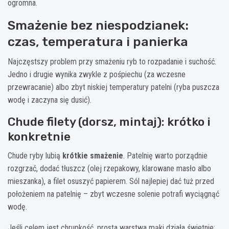
ogromna.
Smażenie bez niespodzianek:
czas, temperatura i panierka
Najczęstszy problem przy smażeniu ryb to rozpadanie i suchość.
Jedno i drugie wynika zwykle z pośpiechu (za wczesne
przewracanie) albo zbyt niskiej temperatury patelni (ryba puszcza
wodę i zaczyna się dusić).
Chude filety (dorsz, mintaj): krótko i
konkretnie
Chude ryby lubią
krótkie smażenie
. Patelnię warto porządnie
rozgrzać, dodać tłuszcz (olej rzepakowy, klarowane masło albo
mieszanka), a filet osuszyć papierem. Sól najlepiej dać tuż przed
położeniem na patelnię – zbyt wczesne solenie potrafi wyciągnąć
wodę.
Jeśli celem jest chrupkość, prosta warstwa mąki działa świetnie: