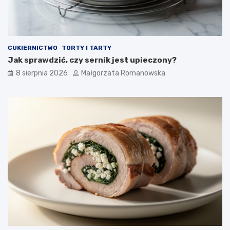
m
i
a
p
c
u
z
l
n
p
CUKIERNICTWO
TORTY I TARTY
y
e
Jak sprawdzić, czy sernik jest upieczony?
i
c
z
i
8 sierpnia 2026
Małgorzata Romanowska
d
k
r
a
o
m
w
i
y
o
b
i
a
d