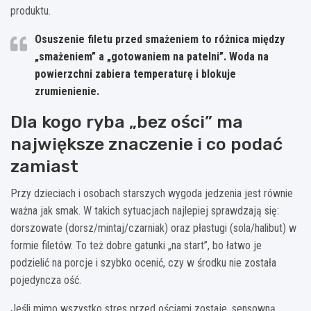
produktu.
Osuszenie filetu przed smażeniem to różnica między
„smażeniem” a „gotowaniem na patelni”. Woda na
powierzchni zabiera temperaturę i blokuje
zrumienienie.
Dla kogo ryba „bez ości” ma
największe znaczenie i co podać
zamiast
Przy dzieciach i osobach starszych wygoda jedzenia jest równie
ważna jak smak. W takich sytuacjach najlepiej sprawdzają się:
dorszowate (dorsz/mintaj/czarniak) oraz płastugi (sola/halibut) w
formie filetów. To też dobre gatunki „na start”, bo łatwo je
podzielić na porcje i szybko ocenić, czy w środku nie została
pojedyncza ość.
Jeśli mimo wszystko stres przed ościami zostaje, sensowną