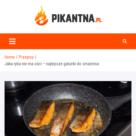
Skip
to
content
www.pikantna.pl
Home
Przepisy
Jaka ryba nie ma ości – najlepsze gatunki do smażenia