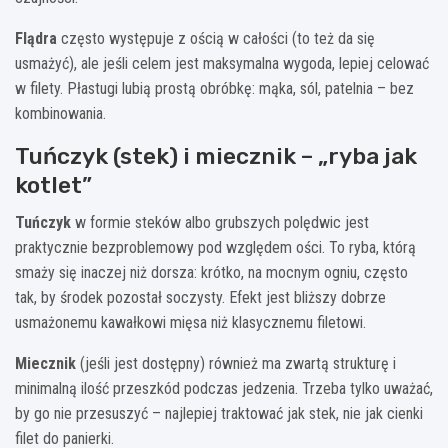
Flądra
często występuje z ością w całości (to też da się
usmażyć), ale jeśli celem jest maksymalna wygoda, lepiej celować
w filety. Płastugi lubią prostą obróbkę: mąka, sól, patelnia – bez
kombinowania.
Tuńczyk (stek) i miecznik – „ryba jak
kotlet”
Tuńczyk
w formie steków albo grubszych polędwic jest
praktycznie bezproblemowy pod względem ości. To ryba, którą
smaży się inaczej niż dorsza: krótko, na mocnym ogniu, często
tak, by środek pozostał soczysty. Efekt jest bliższy dobrze
usmażonemu kawałkowi mięsa niż klasycznemu filetowi.
Miecznik
(jeśli jest dostępny) również ma zwartą strukturę i
minimalną ilość przeszkód podczas jedzenia. Trzeba tylko uważać,
by go nie przesuszyć – najlepiej traktować jak stek, nie jak cienki
filet do panierki.