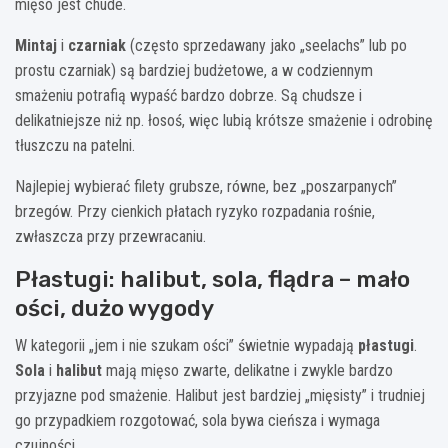
mięso jest chude.
Mintaj
i
czarniak
(często sprzedawany jako „seelachs” lub po
prostu czarniak) są bardziej budżetowe, a w codziennym
smażeniu potrafią wypaść bardzo dobrze. Są chudsze i
delikatniejsze niż np. łosoś, więc lubią krótsze smażenie i odrobinę
tłuszczu na patelni.
Najlepiej wybierać filety grubsze, równe, bez „poszarpanych”
brzegów. Przy cienkich płatach ryzyko rozpadania rośnie,
zwłaszcza przy przewracaniu.
Płastugi: halibut, sola, flądra – mało
ości, dużo wygody
W kategorii „jem i nie szukam ości” świetnie wypadają
płastugi
.
Sola
i
halibut
mają mięso zwarte, delikatne i zwykle bardzo
przyjazne pod smażenie. Halibut jest bardziej „mięsisty” i trudniej
go przypadkiem rozgotować, sola bywa cieńsza i wymaga
czujności.