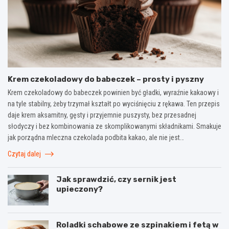
Krem czekoladowy do babeczek – prosty i pyszny
Krem czekoladowy do babeczek powinien być gładki, wyraźnie kakaowy i
na tyle stabilny, żeby trzymał kształt po wyciśnięciu z rękawa. Ten przepis
daje krem aksamitny, gęsty i przyjemnie puszysty, bez przesadnej
słodyczy i bez kombinowania ze skomplikowanymi składnikami. Smakuje
jak porządna mleczna czekolada podbita kakao, ale nie jest…
Czytaj dalej
Jak sprawdzić, czy sernik jest
upieczony?
Roladki schabowe ze szpinakiem i fetą w