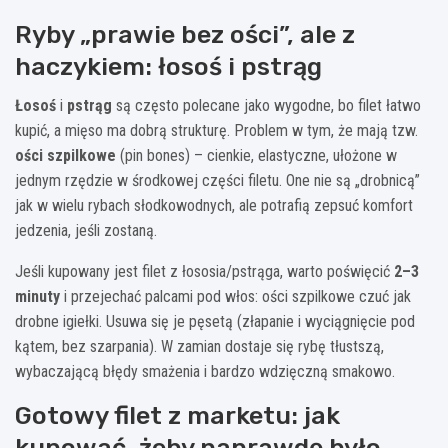
Ryby „prawie bez ości”, ale z
haczykiem: łosoś i pstrąg
Łosoś
i
pstrąg
są często polecane jako wygodne, bo filet łatwo
kupić, a mięso ma dobrą strukturę. Problem w tym, że mają tzw.
ości szpilkowe
(pin bones) – cienkie, elastyczne, ułożone w
jednym rzędzie w środkowej części filetu. One nie są „drobnicą”
jak w wielu rybach słodkowodnych, ale potrafią zepsuć komfort
jedzenia, jeśli zostaną.
Jeśli kupowany jest filet z łososia/pstrąga, warto poświęcić
2–3
minuty
i przejechać palcami pod włos: ości szpilkowe czuć jak
drobne igiełki. Usuwa się je pęsetą (złapanie i wyciągnięcie pod
kątem, bez szarpania). W zamian dostaje się rybę tłustszą,
wybaczającą błędy smażenia i bardzo wdzięczną smakowo.
Gotowy filet z marketu: jak
kupować, żeby naprawdę było