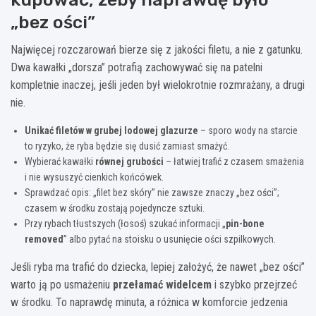
„bez ości”
Najwięcej rozczarowań bierze się z jakości filetu, a nie z gatunku.
Dwa kawałki „dorsza” potrafią zachowywać się na patelni
kompletnie inaczej, jeśli jeden był wielokrotnie rozmrażany, a drugi
nie.
Unikać filetów w grubej lodowej glazurze
– sporo wody na starcie
to ryzyko, że ryba będzie się dusić zamiast smażyć.
Wybierać kawałki
równej grubości
– łatwiej trafić z czasem smażenia
i nie wysuszyć cienkich końcówek.
Sprawdzać opis: „filet bez skóry” nie zawsze znaczy „bez ości”;
czasem w środku zostają pojedyncze sztuki.
Przy rybach tłustszych (łosoś) szukać informacji „
pin-bone
removed
” albo pytać na stoisku o usunięcie ości szpilkowych.
Jeśli ryba ma trafić do dziecka, lepiej założyć, że nawet „bez ości”
warto ją po usmażeniu
przełamać widelcem
i szybko przejrzeć
w środku. To naprawdę minuta, a różnica w komforcie jedzenia