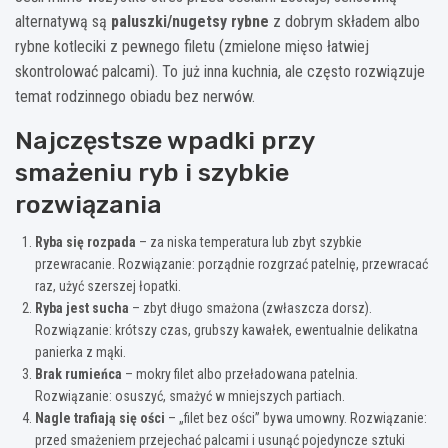
alternatywą są
paluszki/nugetsy rybne
z dobrym składem albo
rybne kotleciki z pewnego filetu (zmielone mięso łatwiej
skontrolować palcami). To już inna kuchnia, ale często rozwiązuje
temat rodzinnego obiadu bez nerwów.
Najczęstsze wpadki przy
smażeniu ryb i szybkie
rozwiązania
Ryba się rozpada
– za niska temperatura lub zbyt szybkie
przewracanie. Rozwiązanie: porządnie rozgrzać patelnię, przewracać
raz, użyć szerszej łopatki.
Ryba jest sucha
– zbyt długo smażona (zwłaszcza dorsz).
Rozwiązanie: krótszy czas, grubszy kawałek, ewentualnie delikatna
panierka z mąki.
Brak rumieńca
– mokry filet albo przeładowana patelnia.
Rozwiązanie: osuszyć, smażyć w mniejszych partiach.
Nagle trafiają się ości
– „filet bez ości” bywa umowny. Rozwiązanie:
przed smażeniem przejechać palcami i usunąć pojedyncze sztuki