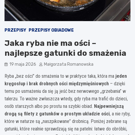
PRZEPISY
PRZEPISY OBIADOWE
Jaka ryba nie ma ości –
najlepsze gatunki do smażenia
19 maja 2026
Małgorzata Romanowska
Ryba „bez ości” do smażenia to w praktyce taka, która ma
jeden
kręgosłup i brak drobnych ości międzymięśniowych
– dzięki
temu po usmażeniu da się ją jeść bez nerwowego „grzebania” w
talerzu. To ważne zwłaszcza wtedy, gdy ryba ma trafić do dzieci,
osób starszych albo po prostu na szybki obiad.
Najpewniejszą
drogą są filety z gatunków o prostym układzie ości
, a nie ryby,
które w naturze są „naszpikowane” drobnicą. Poniżej zebrane są
gatunki, które realnie sprawdzają się na patelni: łatwe do obróbki,