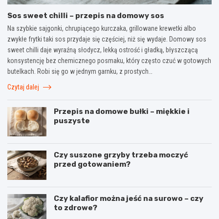
Sos sweet chilli – przepis na domowy sos
Na szybkie sajgonki, chrupiącego kurczaka, grillowane krewetki albo
zwykłe frytki taki sos przydaje się częściej, niż się wydaje. Domowy sos
sweet chilli daje wyraźną słodycz, lekką ostrość i gładką, błyszczącą
konsystencję bez chemicznego posmaku, który często czuć w gotowych
butelkach. Robi się go w jednym garnku, z prostych…
Czytaj dalej
Przepis na domowe bułki – miękkie i
puszyste
Czy suszone grzyby trzeba moczyć
przed gotowaniem?
Czy kalafior można jeść na surowo – czy
to zdrowe?