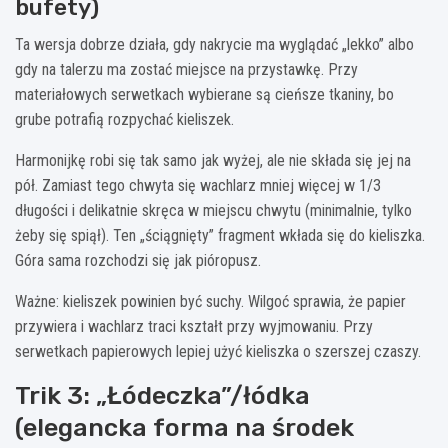
bufety)
Ta wersja dobrze działa, gdy nakrycie ma wyglądać „lekko” albo
gdy na talerzu ma zostać miejsce na przystawkę. Przy
materiałowych serwetkach wybierane są cieńsze tkaniny, bo
grube potrafią rozpychać kieliszek.
Harmonijkę robi się tak samo jak wyżej, ale nie składa się jej na
pół. Zamiast tego chwyta się wachlarz mniej więcej w 1/3
długości i delikatnie skręca w miejscu chwytu (minimalnie, tylko
żeby się spiął). Ten „ściągnięty” fragment wkłada się do kieliszka.
Góra sama rozchodzi się jak pióropusz.
Ważne: kieliszek powinien być suchy. Wilgoć sprawia, że papier
przywiera i wachlarz traci kształt przy wyjmowaniu. Przy
serwetkach papierowych lepiej użyć kieliszka o szerszej czaszy.
Trik 3: „Łódeczka”/łódka
(elegancka forma na środek