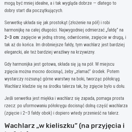
mogą być mniej idealne, a i tak wygląda dobrze — dlatego to
dobry start dla początkujących.
Serwetkę układa się jak prostokąt (złożenie na pół) i robi
harmonijkę na całej długości. Najwygodniej odmierzać „fałdę” na
2–3 cm
: zagięcie w jedną stronę, odwrócenie, zagięcie w drugą, i
tak aż do końca. Im drobniejsze fałdy, tym wachlarz jest bardziej
elegancki, ale też bardziej wrażliwy na krzywizny.
Gdy harmonijka jest gotowa, składa się ją na pół. W miejscu
zgięcia można mocno docisnąć, żeby „złamać” środek. Potem
wystarczy rozsunąć górne warstwy na boki, tworząc półokrąg.
Wachlarz kładzie się na środku talerza tak, by zgięcie było u dołu.
Jeśli serwetka jest miękka i wachlarz się zapada, pomaga prosta
rzecz: po uformowaniu półokręgu docisnąć dolną część wachlarza
(zgięcie i 2–3 fałdy obok) i dopiero wtedy przenieść na talerz.
Wachlarz „w kieliszku” (na przyjęcia i