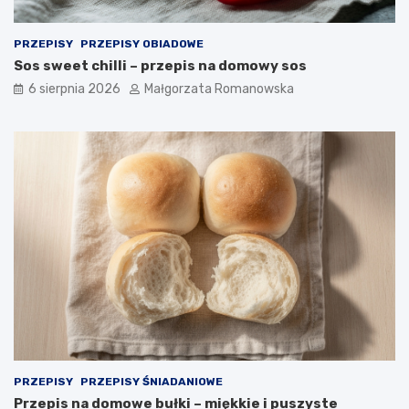
r
z
a
s
g
o
PRZEPISY
PRZEPISY OBIADOWE
o
s
Sos sweet chilli – przepis na domowy sos
w
e
6 sierpnia 2026
Małgorzata Romanowska
ą
m
:
p
P
o
r
m
z
i
e
d
p
o
i
r
s
o
n
w
a
y
s
m
m
i
a
p
c
u
z
l
n
p
PRZEPISY
PRZEPISY ŚNIADANIOWE
y
e
Przepis na domowe bułki – miękkie i puszyste
i
c