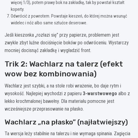
więcej 1/3), potem prawy bok na zakładkę, tak by powstał kształt
koperty.
Odwrócić z powrotem. Powstaje kieszeń, do której można wsunąć
widelec i nóż albo same sztućce deserowe.
Jeśli kieszonka „rozłazi się” przy papierze, problemem jest
zwykle zbyt luźne dociśnięcie boków po odwróceniu. Wystarczy
mocniej docisnąć zakładkę i wygładzić front.
Trik 2: Wachlarz na talerz (efekt
wow bez kombinowania)
Wachlarz jest szybki, a na stole robi wrażenie, bo daje rytm i
wysokość. Najlepiej wychodzi z papieru
3-warstwowego
albo z
lekko krochmalonej bawełny. Dla materiału pomocne jest
wcześniejsze przeprasowanie na płasko.
Wachlarz „na płasko” (najłatwiejszy)
Ta wersja leży stabilnie na talerzu i nie wymaga spinania. Zagięcia