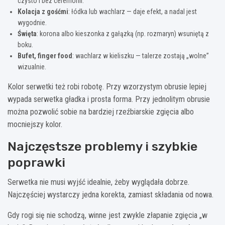
czysto i bez ceremonii.
Kolacja z gośćmi
: łódka lub wachlarz — daje efekt, a nadal jest
wygodnie.
Święta
: korona albo kieszonka z gałązką (np. rozmaryn) wsuniętą z
boku.
Bufet, finger food
: wachlarz w kieliszku — talerze zostają „wolne”
wizualnie.
Kolor serwetki też robi robotę. Przy wzorzystym obrusie lepiej
wypada serwetka gładka i prosta forma. Przy jednolitym obrusie
można pozwolić sobie na bardziej rzeźbiarskie zgięcia albo
mocniejszy kolor.
Najczęstsze problemy i szybkie
poprawki
Serwetka nie musi wyjść idealnie, żeby wyglądała dobrze.
Najczęściej wystarczy jedna korekta, zamiast składania od nowa.
Gdy rogi się nie schodzą, winne jest zwykle złapanie zgięcia „w