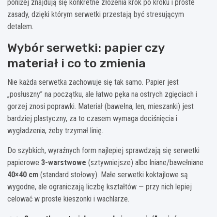
poniżej znajdują się konkretne złożenia krok po kroku i proste
zasady, dzięki którym serwetki przestają być stresującym
detalem.
Wybór serwetki: papier czy
materiał i co to zmienia
Nie każda serwetka zachowuje się tak samo. Papier jest
„posłuszny” na początku, ale łatwo pęka na ostrych zgięciach i
gorzej znosi poprawki. Materiał (bawełna, len, mieszanki) jest
bardziej plastyczny, za to czasem wymaga dociśnięcia i
wygładzenia, żeby trzymał linię.
Do szybkich, wyraźnych form najlepiej sprawdzają się serwetki
papierowe
3-warstwowe
(sztywniejsze) albo lniane/bawełniane
40×40 cm
(standard stołowy). Małe serwetki koktajlowe są
wygodne, ale ograniczają liczbę kształtów — przy nich lepiej
celować w proste kieszonki i wachlarze.