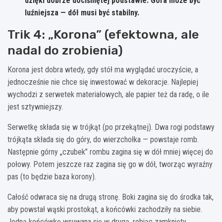
dzięki dobrze dociśniętej podstawie. Góra może być
luźniejsza — dół musi być stabilny.
Trik 4: „Korona” (efektowna, ale
nadal do zrobienia)
Korona jest dobra wtedy, gdy stół ma wyglądać uroczyście, a
jednocześnie nie chce się inwestować w dekoracje. Najlepiej
wychodzi z serwetek materiałowych, ale papier też da radę, o ile
jest sztywniejszy.
Serwetkę składa się w trójkąt (po przekątnej). Dwa rogi podstawy
trójkąta składa się do góry, do wierzchołka — powstaje romb.
Następnie górny „czubek” rombu zagina się w dół mniej więcej do
połowy. Potem jeszcze raz zagina się go w dół, tworząc wyraźny
pas (to będzie baza korony).
Całość odwraca się na drugą stronę. Boki zagina się do środka tak,
aby powstał wąski prostokąt, a końcówki zachodziły na siebie.
Jedną końcówkę wsuwana się w drugą, robiąc zamknięty