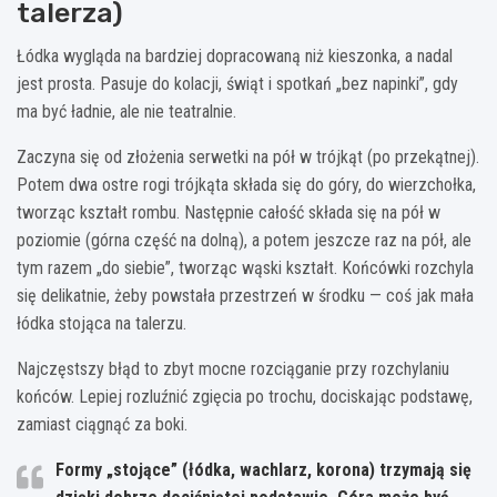
talerza)
Łódka wygląda na bardziej dopracowaną niż kieszonka, a nadal
jest prosta. Pasuje do kolacji, świąt i spotkań „bez napinki”, gdy
ma być ładnie, ale nie teatralnie.
Zaczyna się od złożenia serwetki na pół w trójkąt (po przekątnej).
Potem dwa ostre rogi trójkąta składa się do góry, do wierzchołka,
tworząc kształt rombu. Następnie całość składa się na pół w
poziomie (górna część na dolną), a potem jeszcze raz na pół, ale
tym razem „do siebie”, tworząc wąski kształt. Końcówki rozchyla
się delikatnie, żeby powstała przestrzeń w środku — coś jak mała
łódka stojąca na talerzu.
Najczęstszy błąd to zbyt mocne rozciąganie przy rozchylaniu
końców. Lepiej rozluźnić zgięcia po trochu, dociskając podstawę,
zamiast ciągnąć za boki.
Formy „stojące” (łódka, wachlarz, korona) trzymają się