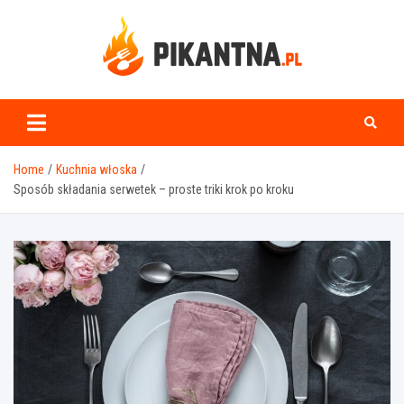
Skip
to
content
www.pikantna.pl
Home
Kuchnia włoska
Sposób składania serwetek – proste triki krok po kroku