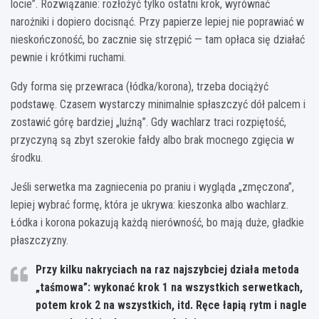
locie”. Rozwiązanie: rozłożyć tylko ostatni krok, wyrównać
narożniki i dopiero docisnąć. Przy papierze lepiej nie poprawiać w
nieskończoność, bo zacznie się strzępić — tam opłaca się działać
pewnie i krótkimi ruchami.
Gdy forma się przewraca (łódka/korona), trzeba dociążyć
podstawę. Czasem wystarczy minimalnie spłaszczyć dół palcem i
zostawić górę bardziej „luźną”. Gdy wachlarz traci rozpiętość,
przyczyną są zbyt szerokie fałdy albo brak mocnego zgięcia w
środku.
Jeśli serwetka ma zagniecenia po praniu i wygląda „zmęczona”,
lepiej wybrać formę, która je ukrywa: kieszonka albo wachlarz.
Łódka i korona pokazują każdą nierówność, bo mają duże, gładkie
płaszczyzny.
Przy kilku nakryciach na raz najszybciej działa metoda
„taśmowa”: wykonać krok 1 na wszystkich serwetkach,
potem krok 2 na wszystkich, itd. Ręce łapią rytm i nagle