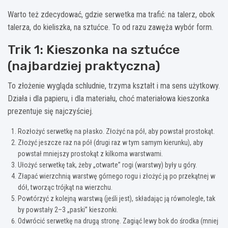
Warto też zdecydować, gdzie serwetka ma trafić: na talerz, obok
talerza, do kieliszka, na sztućce. To od razu zawęża wybór form.
Trik 1: Kieszonka na sztućce
(najbardziej praktyczna)
To złożenie wygląda schludnie, trzyma kształt i ma sens użytkowy.
Działa i dla papieru, i dla materiału, choć materiałowa kieszonka
prezentuje się najczyściej.
Rozłożyć serwetkę na płasko. Złożyć na pół, aby powstał prostokąt.
Złożyć jeszcze raz na pół (drugi raz w tym samym kierunku), aby
powstał mniejszy prostokąt z kilkoma warstwami.
Ułożyć serwetkę tak, żeby „otwarte” rogi (warstwy) były u góry.
Złapać wierzchnią warstwę górnego rogu i złożyć ją po przekątnej w
dół, tworząc trójkąt na wierzchu.
Powtórzyć z kolejną warstwą (jeśli jest), składając ją równolegle, tak
by powstały 2–3 „paski” kieszonki.
Odwrócić serwetkę na drugą stronę. Zagiąć lewy bok do środka (mniej