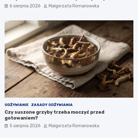
z
i
6 sierpnia 2026
Małgorzata Romanowska
d
k
r
a
o
m
w
i
y
o
b
i
a
d
ODŻYWIANIE
ZASADY ODŻYWIANIA
Czy suszone grzyby trzeba moczyć przed
gotowaniem?
5 sierpnia 2026
Małgorzata Romanowska