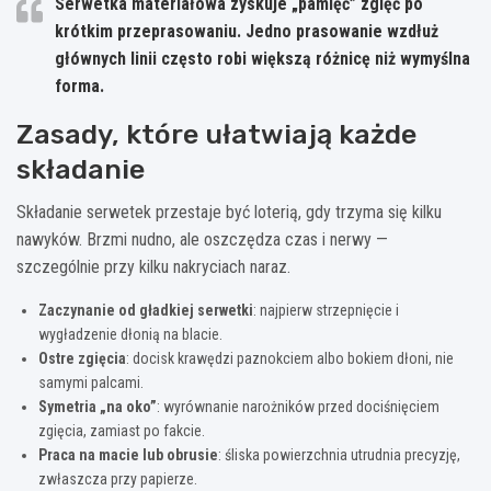
Serwetka materiałowa zyskuje „pamięć” zgięć po
krótkim przeprasowaniu. Jedno prasowanie wzdłuż
głównych linii często robi większą różnicę niż wymyślna
forma.
Zasady, które ułatwiają każde
składanie
Składanie serwetek przestaje być loterią, gdy trzyma się kilku
nawyków. Brzmi nudno, ale oszczędza czas i nerwy —
szczególnie przy kilku nakryciach naraz.
Zaczynanie od gładkiej serwetki
: najpierw strzepnięcie i
wygładzenie dłonią na blacie.
Ostre zgięcia
: docisk krawędzi paznokciem albo bokiem dłoni, nie
samymi palcami.
Symetria „na oko”
: wyrównanie narożników przed dociśnięciem
zgięcia, zamiast po fakcie.
Praca na macie lub obrusie
: śliska powierzchnia utrudnia precyzję,
zwłaszcza przy papierze.