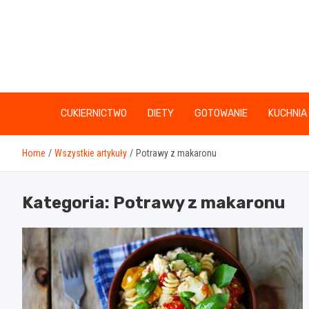
Skip
to
content
CUKIERNICTWO
DIETY
GOTOWANIE
KUCHNIA
Home
Wszystkie artykuły
Potrawy z makaronu
Kategoria:
Potrawy z makaronu