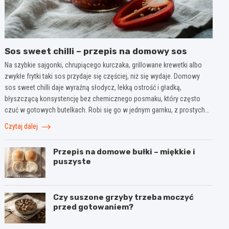
Sos sweet chilli – przepis na domowy sos
Na szybkie sajgonki, chrupiącego kurczaka, grillowane krewetki albo
zwykłe frytki taki sos przydaje się częściej, niż się wydaje. Domowy
sos sweet chilli daje wyraźną słodycz, lekką ostrość i gładką,
błyszczącą konsystencję bez chemicznego posmaku, który często
czuć w gotowych butelkach. Robi się go w jednym garnku, z prostych…
Czytaj dalej
Przepis na domowe bułki – miękkie i
puszyste
Czy suszone grzyby trzeba moczyć
przed gotowaniem?