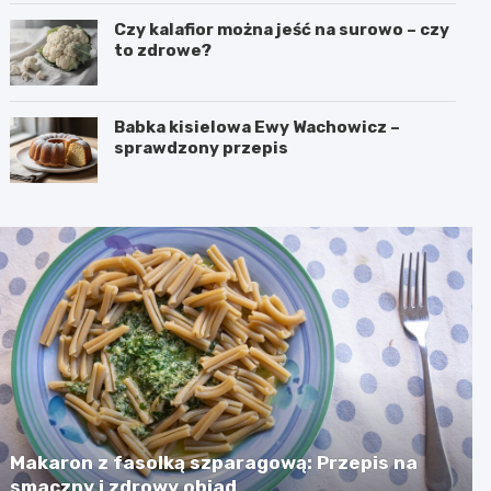
Czy kalafior można jeść na surowo – czy
to zdrowe?
Babka kisielowa Ewy Wachowicz –
sprawdzony przepis
Makaron z fasolką szparagową: Przepis na
smaczny i zdrowy obiad