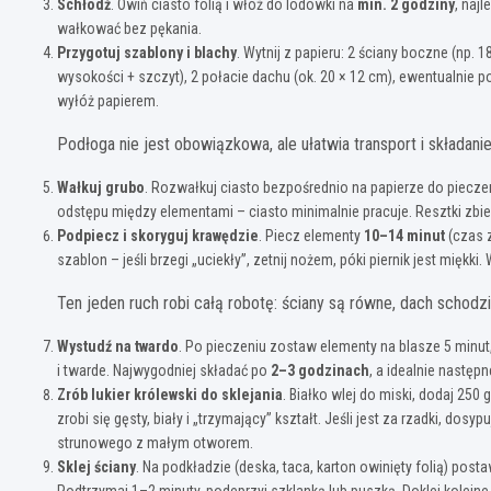
Schłodź
. Owiń ciasto folią i włóż do lodówki na
min. 2 godziny
, naj
wałkować bez pękania.
Przygotuj szablony i blachy
. Wytnij z papieru: 2 ściany boczne (np. 
wysokości + szczyt), 2 połacie dachu (ok. 20 × 12 cm), ewentualnie p
wyłóż papierem.
Podłoga nie jest obowiązkowa, ale ułatwia transport i składanie
Wałkuj grubo
. Rozwałkuj ciasto bezpośrednio na papierze do piecze
odstępu między elementami – ciasto minimalnie pracuje. Resztki zbierz
Podpiecz i skoryguj krawędzie
. Piecz elementy
10–14 minut
(czas z
szablon – jeśli brzegi „uciekły”, zetnij nożem, póki piernik jest miękk
Ten jeden ruch robi całą robotę: ściany są równe, dach schodzi
Wystudź na twardo
. Po pieczeniu zostaw elementy na blasze 5 minut
i twarde. Najwygodniej składać po
2–3 godzinach
, a idealnie następ
Zrób lukier królewski do sklejania
. Białko wlej do miski, dodaj 250 
zrobi się gęsty, biały i „trzymający” kształt. Jeśli jest za rzadki, do
strunowego z małym otworem.
Sklej ściany
. Na podkładzie (deska, taca, karton owinięty folią) posta
Podtrzymaj 1–2 minuty, podeprzyj szklanką lub puszką. Doklej kolejne 