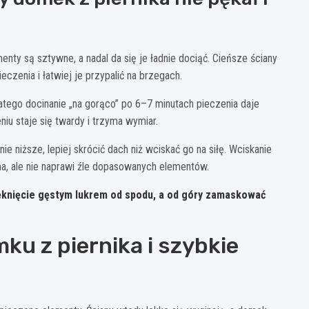
nty są sztywne, a nadal da się je ładnie dociąć. Cieńsze ściany
czenia i łatwiej je przypalić na brzegach.
latego docinanie „na gorąco” po 6–7 minutach pieczenia daje
eniu staje się twardy i trzyma wymiar.
ie niższe, lepiej skrócić dach niż wciskać go na siłę. Wciskanie
yma, ale nie naprawi źle dopasowanych elementów.
ęknięcie gęstym lukrem od spodu, a od góry zamaskować
ku z piernika i szybkie