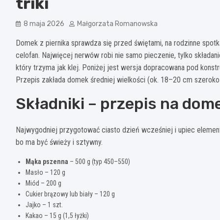
triki
8 maja 2026
Małgorzata Romanowska
Domek z piernika sprawdza się przed świętami, na rodzinne spotka
celofan. Najwięcej nerwów robi nie samo pieczenie, tylko składani
który trzyma jak klej. Poniżej jest wersja dopracowana pod konstru
Przepis zakłada domek średniej wielkości (ok. 18–20 cm szerokoś
Składniki – przepis na dome
Najwygodniej przygotować ciasto dzień wcześniej i upiec elementy
bo ma być świeży i sztywny.
Mąka pszenna
– 500 g (typ 450–550)
Masło – 120 g
Miód – 200 g
Cukier brązowy lub biały – 120 g
Jajko – 1 szt.
Kakao – 15 g (1,5 łyżki)