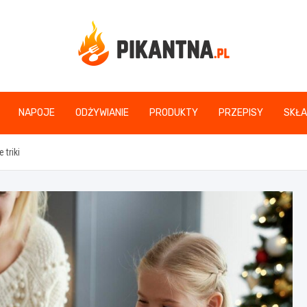
www.pikantna.pl
NAPOJE
ODŻYWIANIE
PRODUKTY
PRZEPISY
SKŁA
 triki