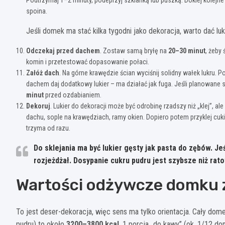
spoina.
Jeśli domek ma stać kilka tygodni jako dekoracja, warto dać lu
Odczekaj przed dachem
. Zostaw samą bryłę na
20–30 minut
, żeby
komin i przetestować dopasowanie połaci.
Załóż dach
. Na górne krawędzie ścian wyciśnij solidny wałek lukru. 
dachem daj dodatkowy lukier – ma działać jak fuga. Jeśli planowane s
minut
przed ozdabianiem.
Dekoruj
. Lukier do dekoracji może być odrobinę rzadszy niż „klej”, a
dachu, sople na krawędziach, ramy okien. Dopiero potem przyklej cukier
trzyma od razu.
Do sklejania ma być lukier gęsty jak pasta do zębów.
Jeś
rozjeżdżał. Dosypanie cukru pudru jest szybsze niż rato
Wartości odżywcze domku z 
To jest deser-dekoracja, więc sens ma tylko orientacja. Cały domek
pudru) to około
3200–3800 kcal
. 1 porcja „do kawy” (ok. 1/12 d