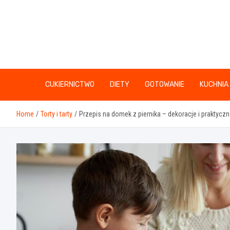
Skip
to
content
CUKIERNICTWO
DIETY
GOTOWANIE
KUCHNIA
Home
Torty i tarty
Przepis na domek z piernika – dekoracje i praktyczne