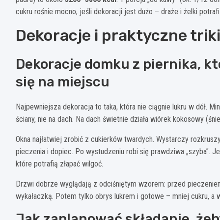
cukru rośnie mocno, jeśli dekoracji jest dużo – draże i żelki potrafi
Dekoracje i praktyczne trik
Dekoracje domku z piernika, kt
się na miejscu
Najpewniejsza dekoracja to taka, która nie ciągnie lukru w dół. Min
ściany, nie na dach. Na dach świetnie działa wiórek kokosowy (śnieg
Okna najłatwiej zrobić z cukierków twardych. Wystarczy rozkruszy
pieczenia i dopiec. Po wystudzeniu robi się prawdziwa „szyba”. Jeś
które potrafią złapać wilgoć.
Drzwi dobrze wyglądają z odciśniętym wzorem: przed pieczeniem 
wykałaczką. Potem tylko obrys lukrem i gotowe – mniej cukru, a w
Jak zaplanować składanie, żeby