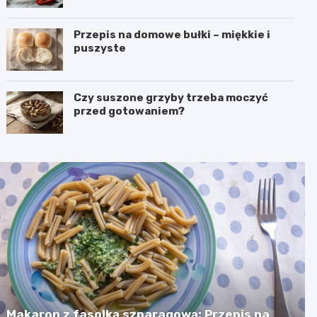
Przepis na domowe bułki – miękkie i
puszyste
Czy suszone grzyby trzeba moczyć
przed gotowaniem?
Makaron z fasolką szparagową: Przepis na