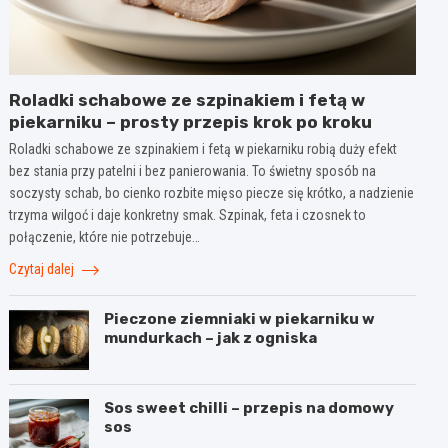
Roladki schabowe ze szpinakiem i fetą w
piekarniku – prosty przepis krok po kroku
Roladki schabowe ze szpinakiem i fetą w piekarniku robią duży efekt
bez stania przy patelni i bez panierowania. To świetny sposób na
soczysty schab, bo cienko rozbite mięso piecze się krótko, a nadzienie
trzyma wilgoć i daje konkretny smak. Szpinak, feta i czosnek to
połączenie, które nie potrzebuje…
Czytaj dalej
Pieczone ziemniaki w piekarniku w
mundurkach – jak z ogniska
Sos sweet chilli – przepis na domowy
sos