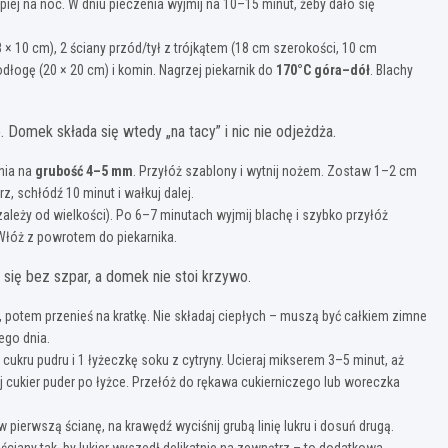
lepiej na noc. W dniu pieczenia wyjmij na 10–15 minut, żeby dało się
18 × 10 cm), 2 ściany przód/tył z trójkątem (18 cm szerokości, 10 cm
odłogę (20 × 20 cm) i komin. Nagrzej piekarnik do
170°C góra–dół
. Blachy
. Domek składa się wtedy „na tacy” i nic nie odjeżdża.
nia na
grubość 4–5 mm
. Przyłóż szablony i wytnij nożem. Zostaw 1–2 cm
, schłódź 10 minut i wałkuj dalej.
ależy od wielkości). Po 6–7 minutach wyjmij blachę i szybko przyłóż
i. Włóż z powrotem do piekarnika.
 się bez szpar, a domek nie stoi krzywo.
, potem przenieś na kratkę. Nie składaj ciepłych – muszą być całkiem zimne
nego dnia.
g cukru pudru i 1 łyżeczkę soku z cytryny. Ucieraj mikserem 3–5 minut, aż
sypuj cukier puder po łyżce. Przełóż do rękawa cukierniczego lub woreczka
w pierwszą ścianę, na krawędź wyciśnij grubą linię lukru i dosuń drugą.
ściany tak, by lukier wyszedł delikatnie na zewnątrz – to dodatkowa