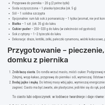
Przyprawa do piernika – 20 g (2 pełne łyżki)
Soda oczyszczona – 1 płaska łyżeczka (ok. 5 g)
Sól – 1 solidna szczypta
Opcjonalnie: rum lub sok z pomarańczy – 1 łyżka (aromat, nie jest kon
Białko
– 1 szt. (ok. 35 g) do lukru
Cukier puder
– 250–320 g do lukru (w zależności od gęstości)
Sok z cytryny – 1–2 łyżeczki do lukru
Dekoracje: draże, lentilki, żelki, pałeczki cynamonu, wiórki kokosowe,
Przygotowanie – pieczenie, 
domku z piernika
Zrób bazę ciasta
. Do rondla wrzuć masło, miód i cukier. Podgrzewaj
Zdejmij, wsyp kakao, przyprawę do piernika i sól, wymieszaj. Odstaw
Dodaj jajko i mąkę
. Do letniej masy wbij jajko, wymieszaj energiczni
zagnieć. Ciasto ma być zwarte, ale plastyczne; jeśli klei się do rąk, 
To ciasto lubi odpoczynek: w lodówce twardnieje i daje równe