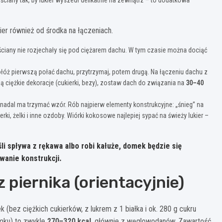
kier również od środka na łączeniach.
 ściany nie rozjechały się pod ciężarem dachu. W tym czasie można dociąć
Połóż pierwszą połać dachu, przytrzymaj, potem drugą. Na łączeniu dachu z
ą ciężkie dekoracje (cukierki, bezy), zostaw dach do związania na
30–40
le nadal ma trzymać wzór. Rób najpierw elementy konstrukcyjne: „śnieg” na
ki, żelki i inne ozdoby. Wiórki kokosowe najlepiej sypać na świeży lukier –
li spływa z rękawa albo robi kałuże, domek będzie się
wanie konstrukcji.
piernika (orientacyjnie)
 (bez ciężkich cukierków, z lukrem z 1 białka i ok. 280 g cukru
omku) to zwykle
270–320 kcal
, głównie z węglowodanów. Zawartość