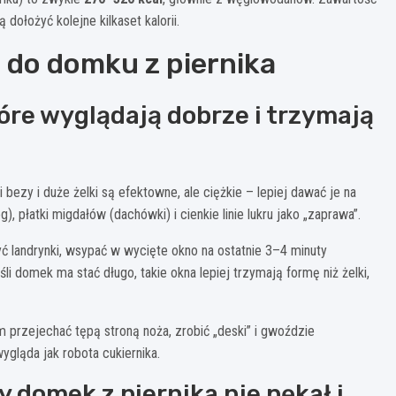
ą dołożyć kolejne kilkaset kalorii.
i do domku z piernika
óre wyglądają dobrze i trzymają
i bezy i duże żelki są efektowne, ale ciężkie – lepiej dawać je na
), płatki migdałów (dachówki) i cienkie linie lukru jako „zaprawa”.
ć landrynki, wsypać w wycięte okno na ostatnie 3–4 minuty
li domek ma stać długo, takie okna lepiej trzymają formę niż żelki,
przejechać tępą stroną noża, zrobić „deski” i gwoździe
ygląda jak robota cukiernika.
 domek z piernika nie pękał i