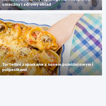
smaczny i zdrowy obiad
Tortellini zapiekane z sosem pomidorowym i
pulpecikami