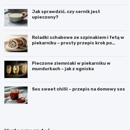
Jak sprawdzić, czy sernik jest
upieczony?
Roladki schabowe ze szpinakiem i fetą w
piekarniku – prosty przepis krok po
kroku
Pieczone ziemniaki w piekarniku w
mundurkach – jak z ogniska
Sos sweet chilli – przepis na domowy sos
M
T
a
o
k
r
a
t
r
e