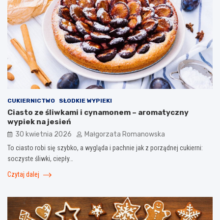
CUKIERNICTWO
SŁODKIE WYPIEKI
Ciasto ze śliwkami i cynamonem – aromatyczny
wypiek na jesień
30 kwietnia 2026
Małgorzata Romanowska
To ciasto robi się szybko, a wygląda i pachnie jak z porządnej cukierni:
soczyste śliwki, ciepły…
Czytaj dalej