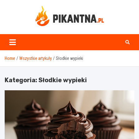
Skip
to
content
www.pikantna.pl
Home
Wszystkie artykuły
Słodkie wypieki
Kategoria:
Słodkie wypieki