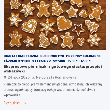
CIASTA I CIASTECZKA
CUKIERNICTWO
PRZEPISY KULINARNE
SŁODKIE WYPIEKI
SZYBKIE GOTOWANIE
TORTY I TARTY
Ekspresowe pierniczki z gotowego ciasta: przepis i
wskazówki
24 lipca 2025
Małgorzata Romanowska
Pierniczki to nieodłączny element świątecznej atmosfery. Ich korzenny
aromat wypełniający dom przywołuje wspomnienia dzieciństwa i
wprowadza…
Czytaj dalej