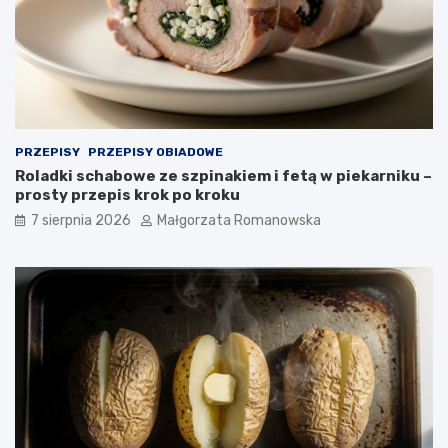
d
PRZEPISY
PRZEPISY OBIADOWE
Roladki schabowe ze szpinakiem i fetą w piekarniku –
prosty przepis krok po kroku
7 sierpnia 2026
Małgorzata Romanowska