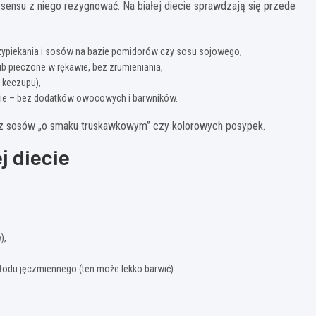
a sensu z niego rezygnować. Na białej diecie sprawdzają się przede
przypiekania i sosów na bazie pomidorów czy sosu sojowego,
ub pieczone w rękawie, bez zrumieniania,
z keczupu),
iejskie – bez dodatków owocowych i barwników.
 bez sosów „o smaku truskawkowym” czy kolorowych posypek.
j diecie
),
 słodu jęczmiennego (ten może lekko barwić).