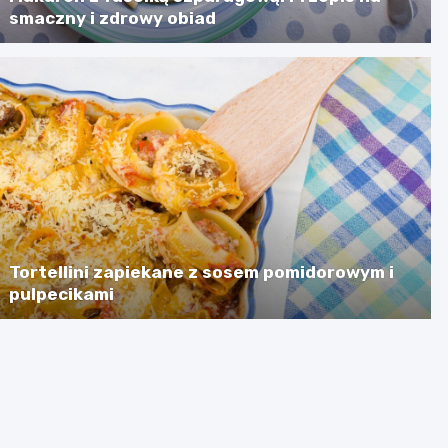
smaczny i zdrowy obiad
Tortellini zapiekane z sosem pomidorowym i
pulpecikami