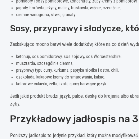
pomidory i sosy pomidorowe, koncentraty, zupy-kremy z pomidorów,
jagody, borówki, jeżyny, maliny, truskawki, wiśnie, czereśnie,
ciemne winogrona, śliwki, granaty.
Sosy, przyprawy i słodycze, kt
Zaskakująco mocno barwi wiele dodatków, które na co dzień wydaj
ketchup, sos pomidorowy, sos sojowy, sos Worcestershire,
musztarda, szczególnie ciemna,
przyprawy typu curry, kurkuma, papryka słodka i ostra, chili,
czekolada, kakaowe kremy do smarowania, kakao,
kolorowe cukierki, żelki, lizaki, gumy barwiące język.
Jeśli jakiś produkt brudzi język, palce, deskę do krojenia albo ub
zęby.
Przykładowy jadłospis na 3 
Poniższy jadłospis to jedynie przykład, który można modyfikować