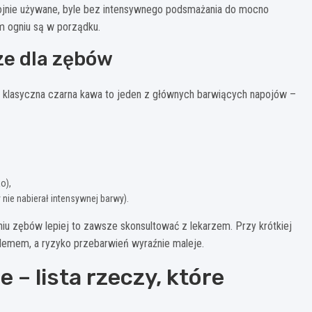
kojnie używane, byle bez intensywnego podsmażania do mocno
m ogniu są w porządku.
ze dla zębów
ty, klasyczna czarna kawa to jeden z głównych barwiących napojów –
o),
 nie nabierał intensywnej barwy).
niu zębów lepiej to zawsze skonsultować z lekarzem. Przy krótkiej
oblemem, a ryzyko przebarwień wyraźnie maleje.
e – lista rzeczy, które