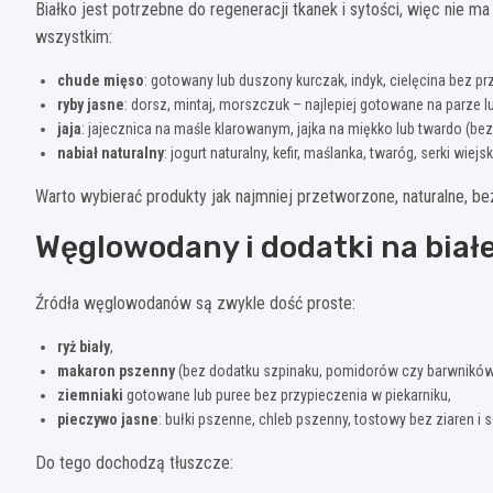
Białko jest potrzebne do regeneracji tkanek i sytości, więc nie m
wszystkim:
chude mięso
: gotowany lub duszony kurczak, indyk, cielęcina bez 
ryby jasne
: dorsz, mintaj, morszczuk – najlepiej gotowane na parze l
jaja
: jajecznica na maśle klarowanym, jajka na miękko lub twardo (be
nabiał naturalny
: jogurt naturalny, kefir, maślanka, twaróg, serki w
Warto wybierać produkty jak najmniej przetworzone, naturalne,
Węglowodany i dodatki na białe
Źródła węglowodanów są zwykle dość proste:
ryż biały
,
makaron pszenny
(bez dodatku szpinaku, pomidorów czy barwników
ziemniaki
gotowane lub puree bez przypieczenia w piekarniku,
pieczywo jasne
: bułki pszenne, chleb pszenny, tostowy bez ziaren i
Do tego dochodzą tłuszcze: