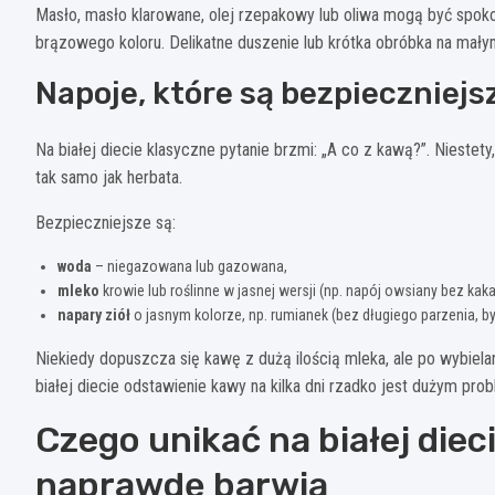
Masło, masło klarowane, olej rzepakowy lub oliwa mogą być spo
brązowego koloru. Delikatne duszenie lub krótka obróbka na mały
Napoje, które są bezpieczniejs
Na białej diecie klasyczne pytanie brzmi: „A co z kawą?”. Nieste
tak samo jak herbata.
Bezpieczniejsze są:
woda
– niegazowana lub gazowana,
mleko
krowie lub roślinne w jasnej wersji (np. napój owsiany bez kaka
napary ziół
o jasnym kolorze, np. rumianek (bez długiego parzenia, by
Niekiedy dopuszcza się kawę z dużą ilością mleka, ale po wybiela
białej diecie odstawienie kawy na kilka dni rzadko jest dużym pr
Czego unikać na białej dieci
naprawdę barwią