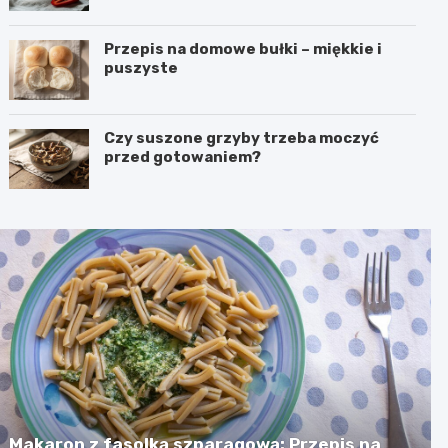
Przepis na domowe bułki – miękkie i
puszyste
Czy suszone grzyby trzeba moczyć
przed gotowaniem?
Makaron z fasolką szparagową: Przepis na