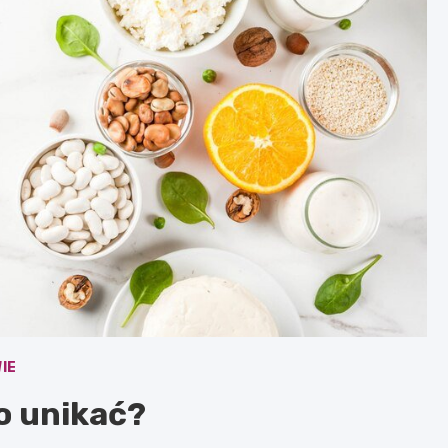
IE
go unikać?