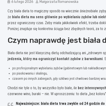
6 lutego 2026
Małgorzata Romanowska
Czy biała dieta to magiczny sposób na wiecznie śnieżnobiałe zęby
że
biała dieta ma sens głównie po wybielaniu zębów lub nie
przez ograniczony czas. Żeby miała jakikolwiek efekt, trzeba dokł
Poniżej znajduje się konkretna ściąga bez zbędnych teorii, za to 
Czym naprawdę jest biała d
Biała dieta nie jest klasyczną dietą odchudzającą ani „zdrowym 
jedzenia, który ma ograniczyć kontakt zębów z barwnikami
. 
po profesjonalnym wybielaniu zębów (gabinetowym lub nakładkowym
po piaskowaniu i skalingu,
czasem po innych zabiegach, gdy szkliwo jest chwilowo bardziej wraż
Chodzi nie tyle o to, by wszystko było białe, ile
bez intensywnyc
czerwone wino, buraki – nie. W uproszczeniu: to dieta „bez koloru”
Najważniejsze:
biała dieta trwa zwykle od
24 godzin do 