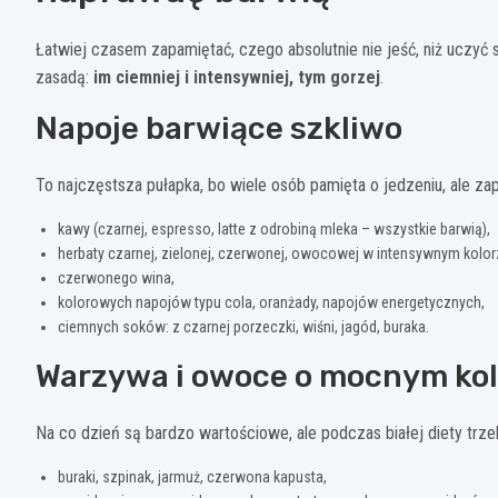
Łatwiej czasem zapamiętać, czego absolutnie nie jeść, niż uczyć s
zasadą:
im ciemniej i intensywniej, tym gorzej
.
Napoje barwiące szkliwo
To najczęstsza pułapka, bo wiele osób pamięta o jedzeniu, ale zapo
kawy (czarnej, espresso, latte z odrobiną mleka – wszystkie barwią),
herbaty czarnej, zielonej, czerwonej, owocowej w intensywnym kolor
czerwonego wina,
kolorowych napojów typu cola, oranżady, napojów energetycznych,
ciemnych soków: z czarnej porzeczki, wiśni, jagód, buraka.
Warzywa i owoce o mocnym kol
Na co dzień są bardzo wartościowe, ale podczas białej diety trze
buraki, szpinak, jarmuż, czerwona kapusta,