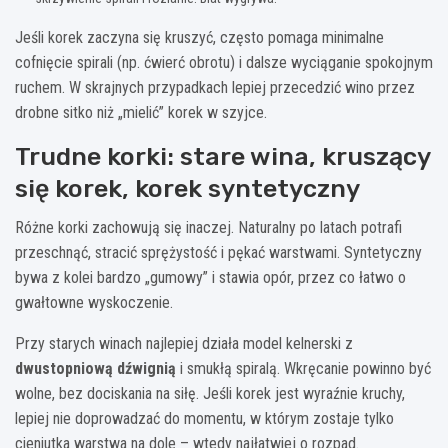
Jeśli korek zaczyna się kruszyć, często pomaga minimalne
cofnięcie spirali (np. ćwierć obrotu) i dalsze wyciąganie spokojnym
ruchem. W skrajnych przypadkach lepiej przecedzić wino przez
drobne sitko niż „mielić” korek w szyjce.
Trudne korki: stare wina, kruszący
się korek, korek syntetyczny
Różne korki zachowują się inaczej. Naturalny po latach potrafi
przeschnąć, stracić sprężystość i pękać warstwami. Syntetyczny
bywa z kolei bardzo „gumowy” i stawia opór, przez co łatwo o
gwałtowne wyskoczenie.
Przy starych winach najlepiej działa model kelnerski z
dwustopniową dźwignią
i smukłą spiralą. Wkręcanie powinno być
wolne, bez dociskania na siłę. Jeśli korek jest wyraźnie kruchy,
lepiej nie doprowadzać do momentu, w którym zostaje tylko
cieniutka warstwa na dole – wtedy najłatwiej o rozpad.