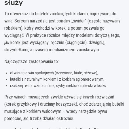
służy
To otwieracz do butelek zamkniętych korkiem, najczęściej do
wina. Sercem narzędzia jest spiralny „świder” (często nazywany
robakiem), który wchodzi w korek, a potem pozwala go
wyciągnąć. W praktyce różnice między modelami dotyczą tego,
jak
korek jest wyciągany: ręcznie (ciągnięcie), dźwignią,
skrzydełkami, a czasem mechanizmem zaciskowym.
Najczęstsze zastosowania to:
otwieranie win spokojnych (czerwone, białe, różowe),
butelki z naturalnym korkiem i z korkiem aglomerowanym,
rzadziej: wina wzmacniane, cydry, niektóre nalewki w korku.
Przy winach musujących zwykle używa się innych rozwiązań
(korek grzybkowy i druciany koszyczek), choć zdarzają się butelki
musujące z korkiem walcowym – wtedy narzędzie bywa
pomocne, ale trzeba działać ostrożnie.