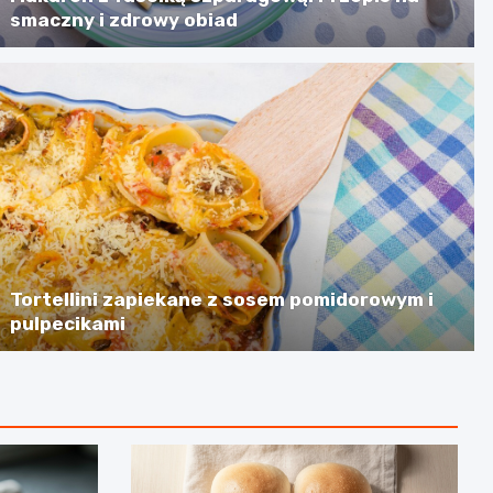
smaczny i zdrowy obiad
Tortellini zapiekane z sosem pomidorowym i
pulpecikami