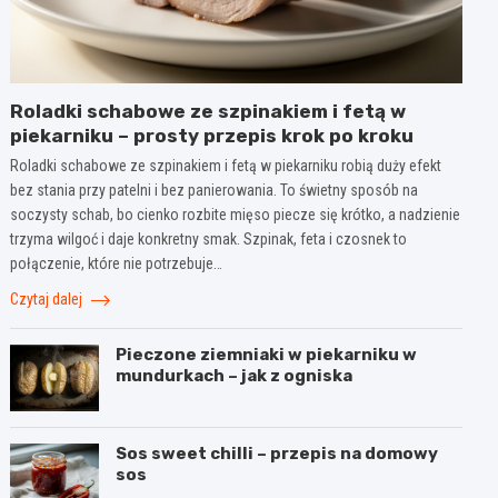
Roladki schabowe ze szpinakiem i fetą w
piekarniku – prosty przepis krok po kroku
Roladki schabowe ze szpinakiem i fetą w piekarniku robią duży efekt
bez stania przy patelni i bez panierowania. To świetny sposób na
soczysty schab, bo cienko rozbite mięso piecze się krótko, a nadzienie
trzyma wilgoć i daje konkretny smak. Szpinak, feta i czosnek to
połączenie, które nie potrzebuje…
Czytaj dalej
Pieczone ziemniaki w piekarniku w
mundurkach – jak z ogniska
Sos sweet chilli – przepis na domowy
sos