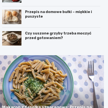
Przepis na domowe bułki – miękkie i
puszyste
Czy suszone grzyby trzeba moczyć
przed gotowaniem?
Makaron z fasolką szparagową: Przepis na